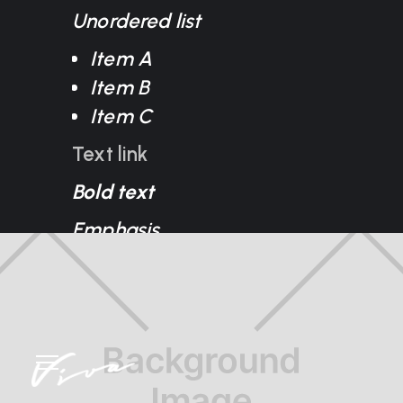
Unordered list
Item A
Item B
Item C
Text link
Bold text
Emphasis
Superscript
Subscript